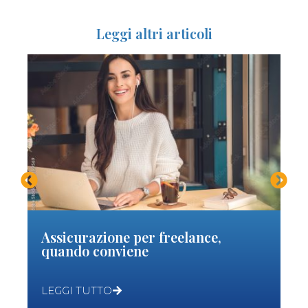
Leggi altri articoli
Au
st
do
LE
Assicurazione per freelance,
quando conviene
LEGGI TUTTO