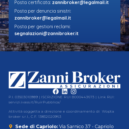
Posta certificata:
zannibroker@legalmail.it
Posta per denuncia sinistri:
zannibroker@legalmail.it
Posta per gestioni reclami:
segnalazioni@zannibroker.it
P.I. 03503010989 | ISCRIZIONE RUI B000443673 | Link RUI:
servizi.ivass.it/RuirPubblica/
Attività soggetta a direzione e coordinamento di Wopta
broker s.r.l., C.F. 13832020963
Sede di Capriolo:
Via Sarnico 37 - Capriolo