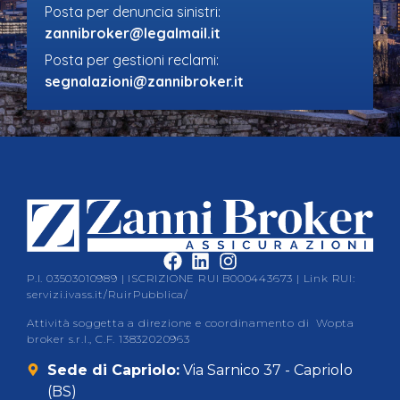
Posta per denuncia sinistri:
zannibroker@legalmail.it
Posta per gestioni reclami:
segnalazioni@zannibroker.it
P.I. 03503010989 | ISCRIZIONE RUI B000443673 | Link RUI:
servizi.ivass.it/RuirPubblica/
Attività soggetta a direzione e coordinamento di Wopta
broker s.r.l., C.F. 13832020963
Sede di Capriolo:
Via Sarnico 37 - Capriolo
(BS)