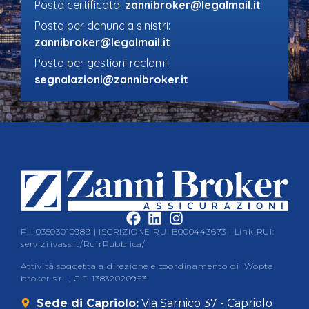
Posta certificata:
zannibroker@legalmail.it
Posta per denuncia sinistri:
zannibroker@legalmail.it
Posta per gestioni reclami:
segnalazioni@zannibroker.it
P.I. 03503010989 | ISCRIZIONE RUI B000443673 | Link RUI:
servizi.ivass.it/RuirPubblica/
Attività soggetta a direzione e coordinamento di Wopta
broker s.r.l., C.F. 13832020963
Sede di Capriolo:
Via Sarnico 37 - Capriolo