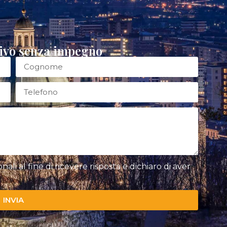
tivo senza impegno
li al fine di ricevere risposta e dichiaro di aver
INVIA