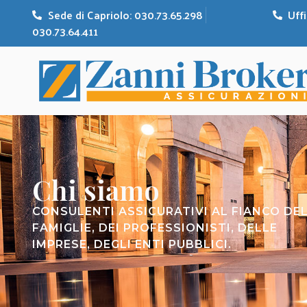
Sede di Capriolo: 030.73.65.298
Uffi
030.73.64.411
Chi siamo
CONSULENTI ASSICURATIVI AL FIANCO DE
FAMIGLIE, DEI PROFESSIONISTI, DELLE
IMPRESE, DEGLI ENTI PUBBLICI.