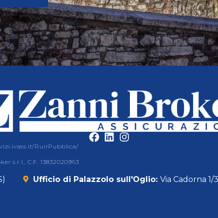
izi.ivass.it/RuirPubblica/
r s.r.l., C.F. 13832020963
S)
Ufficio di Palazzolo sull'Oglio:
Via Cadorna 1/3