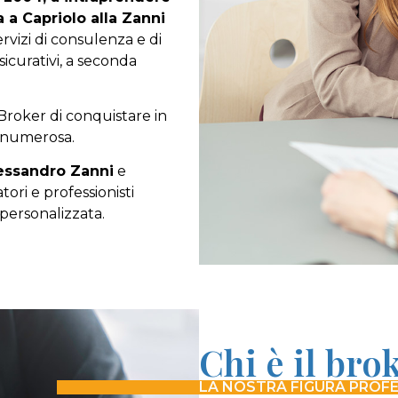
 a Capriolo alla Zanni
servizi di consulenza e di
sicurativi, a seconda
roker di conquistare in
ù numerosa.
Alessandro Zanni
e
ori e professionisti
personalizzata.
Chi è il bro
LA NOSTRA FIGURA PROF