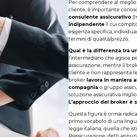
Per comprendere al meglio c
cliente, è importante conosc
consulente assicurativo
(I
indipendente
il cui compit
esigenza specifica, individ
termini di qualità/prezzo.
Qual è la differenza tra u
l’intermediario che agisce 
assicurazione, mentre il brok
cliente e non rappresenta le 
broker
lavora in maniera
compagnia
o gruppo assicur
soluzione assicurativa migli
L’approccio del broker è s
Questa figura è ormai radicat
primo vocabolo di una lingua
legge italiana, quella che ist
Riassicurazione, detti appunt