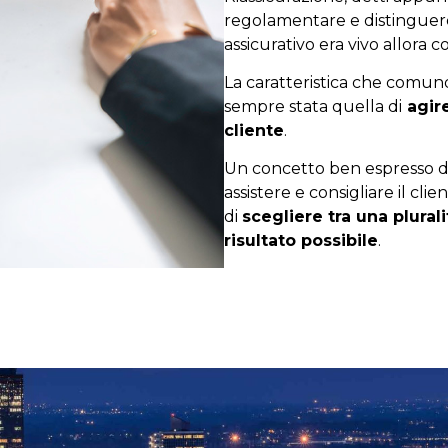
regolamentare e distinguere 
assicurativo era vivo allora 
La caratteristica che comunq
sempre stata quella di
agire
cliente
.
Un concetto ben espresso da
assistere e consigliare il cl
di
scegliere tra una plurali
risultato possibile
.