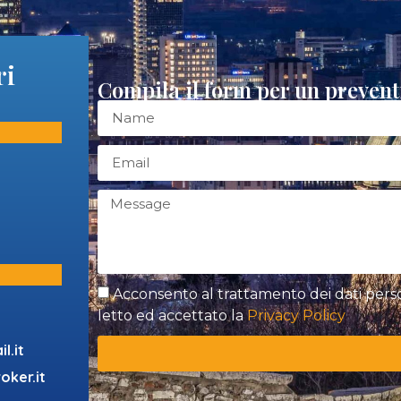
ri
Compila il form per un preven
Acconsento al trattamento dei dati persona
letto ed accettato la
Privacy Policy
l.it
oker.it