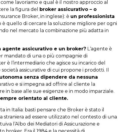
ome lavoriamo e qual è il nostro approccio al
ere la figura del
broker assicurativo – o
nsurance Broker, in inglese): è
un professionista
o è quello di cercare la soluzione migliore per ogni
uando nel mercato la combinazione più adatta in
n agente assicurativo e un broker?
L
‘agente è
per mandato di una o più compagnie di
er è l’intermediario che agisce su incarico del
società assicurative di cui propone i prodotti. Il
 autonoma senza dipendere da nessuna
ativo e si impegna ad offrire al cliente la
ore in base alle sue esigenze e in modo imparziale.
empre orientato al cliente.
a in Italia: basti pensare che Broker è stato il
 straniera ad essere utilizzato nel contesto di una
ituiva l’Albo dei Mediatori di Assicurazione e
o broker. Era il 1984 e la necessità di