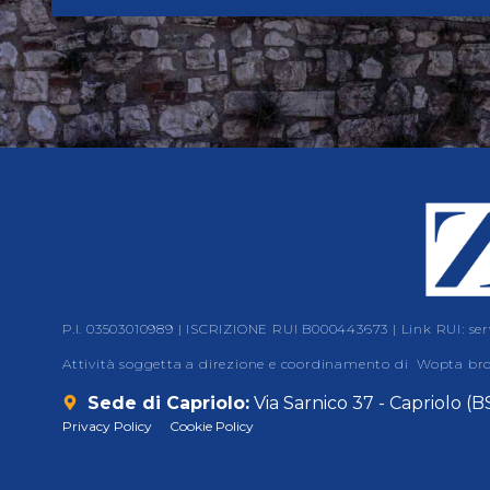
P.I. 03503010989 | ISCRIZIONE RUI B000443673 | Link RUI: serv
Attività soggetta a direzione e coordinamento di Wopta broke
Sede di Capriolo:
Via Sarnico 37 - Capriolo (B
Privacy Policy
Cookie Policy